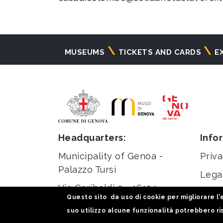
Navigazione
MUSEUMS
TICKETS AND CARDS
E
principale
Headquarters:
Info
Municipality of Genoa -
Priva
Palazzo Tursi
Lega
Via Garibaldi 9 - 16124
Stati
Questo sito da uso di cookie per migliorare l'e
Genoa
suo utilizzo alcune funzionalità potrebbero ris
C.F / VAT 00856920102