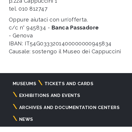
p.zza Cappuccini 1
tel. 010 812747
Oppure aiutaci con un'offerta.
c/c n° 945834 -
Banca Passadore
- Genova
IBAN: IT54G0333201400000000945834
Causale: sostengo il Museo dei Cappuccini
Navigazione
MUSEUMS
TICKETS AND CARDS
principale
EXHIBITIONS AND EVENTS
ARCHIVES AND DOCUMENTATION CENTERS
NEWS