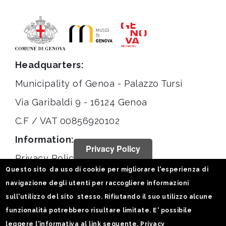
Headquarters:
Municipality of Genoa - Palazzo Tursi
Via Garibaldi 9 - 16124 Genoa
C.F / VAT 00856920102
Information:
Privacy Policy
Privacy Policy
Questo sito da uso di cookie per migliorare l'esperienza di
Legal notices
navigazione degli utenti per raccogliere informazioni
Statistiche
sull'utilizzo del sito stesso. Rifiutando il suo utilizzo alcune
funzionalità potrebbero risultare limitate. E' possibile
Follow us on:
leggere l'informativa al link seguente.
Privacy