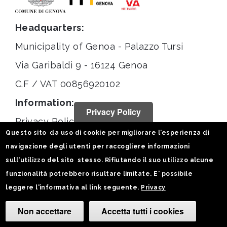
Headquarters:
Municipality of Genoa - Palazzo Tursi
Via Garibaldi 9 - 16124 Genoa
C.F / VAT 00856920102
Information:
Privacy Policy
Privacy Policy
Questo sito da uso di cookie per migliorare l'esperienza di
Legal notices
navigazione degli utenti per raccogliere informazioni
Statistiche
sull'utilizzo del sito stesso. Rifiutando il suo utilizzo alcune
funzionalità potrebbero risultare limitate. E' possibile
Follow us on:
leggere l'informativa al link seguente.
Privacy
Non accettare
Accetta tutti i cookies
Camb