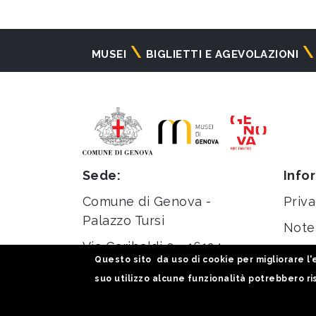
Navigazione
MUSEI
BIGLIETTI E AGEVOLAZIONI
principale
Sede:
Info
Comune di Genova -
Priva
Palazzo Tursi
Note 
Via Garibaldi 9 - 16124
Stati
Questo sito da uso di cookie per migliorare l'e
Genova
suo utilizzo alcune funzionalità potrebbero ris
C.F. / P.iva 00856930102