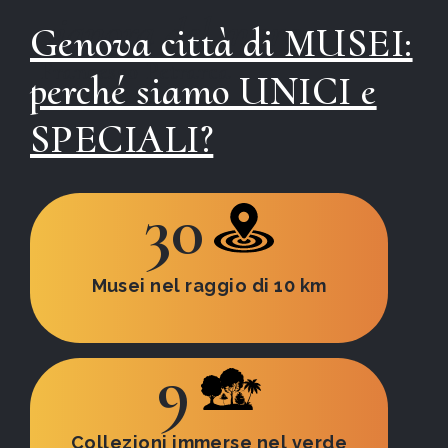
signora del mare
Genova città di MUSEI:
Francesco Petrarca
perché siamo UNICI e
SPECIALI?
30
Musei nel raggio di 10 km
9
Collezioni immerse nel verde