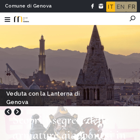
Comune di Genova
IT
EN
FR
Veduta con la Lanterna di
Genova
Scopri i segreti delle
armature giapponesi in