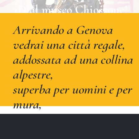
3D al museo Chiossone!
Vai alla pagina dedicata e ammira le
Arrivando a Genova
armature giapponesi sapientemente
vedrai una città regale,
ricostruite con la realtà virtuale
addossata ad una collina
alpestre,
superba per uomini e per
mura,
il cui solo aspetto la
indica