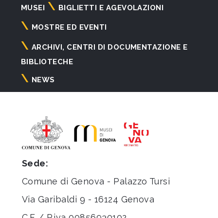
Navigazione
MUSEI
BIGLIETTI E AGEVOLAZIONI
principale
MOSTRE ED EVENTI
ARCHIVI, CENTRI DI DOCUMENTAZIONE E
BIBLIOTECHE
NEWS
Sede:
Comune di Genova - Palazzo Tursi
Via Garibaldi 9 - 16124 Genova
C.F. / P.iva 00856930102