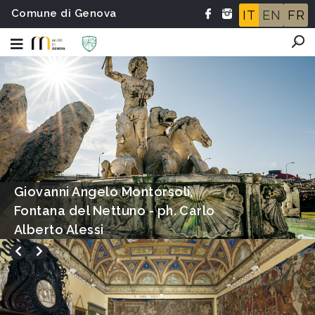
Comune di Genova
IT
EN
FR
Salone dei Giganti