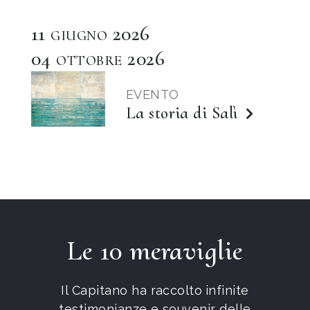
11
2026
GIUGNO
04
2026
OTTOBRE
EVENTO
La storia di Salì
Le 10 meraviglie
Il Capitano ha raccolto
infinite
testimonianze e souvenir delle