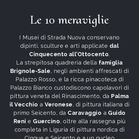
Le 10 meraviglie
I Musei di Strada Nuova conservano
dipinti, sculture e arti applicate
dal
Cinquecento all’Ottocento
.
La strepitosa quadreria della
famiglia
Brignole-Sale
, negli ambienti affrescati di
Palazzo Rosso, e la ricca pinacoteca di
Palazzo Bianco custodiscono capolavori di
pittura veneta del Rinascimento, da
Palma
il Vecchio
a
Veronese
, di pittura italiana di
primo Seicento, da
Caravaggio
a
Guido
Reni
e
Guercino
, oltre alla rassegna più
completa in Liguria di pittura nordica di
Cinque e Seicento e a un nucleo