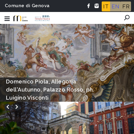
Comune di Genova
IT
EN
FR
Sala dell'Autunno, Palazzo
Rosso