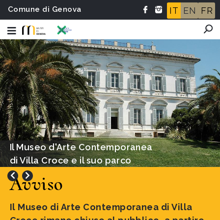
Comune di Genova
IT
EN
FR
Ben Vautier, Fluxus cannot save
the world, 2002
Avviso
Il Museo di Arte Contemporanea di Villa