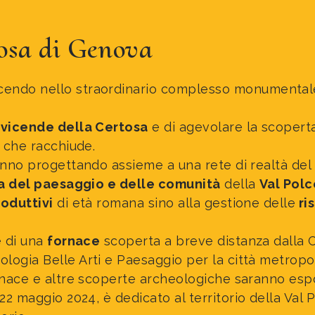
sa di Genova
cendo nello straordinario complesso monumentale c
e
vicende della Certosa
e di agevolare la scopert
e che racchiude.
anno progettando assieme a una rete di realtà del t
ia del paesaggio e delle comunità
della
Val Pol
oduttivi
di età romana sino alla gestione delle
ri
e di una
fornace
scoperta a breve distanza dalla C
logia Belle Arti e Paesaggio per la città metropol
ornace e altre scoperte archeologiche saranno espo
l 22 maggio 2024, è dedicato al territorio della Val