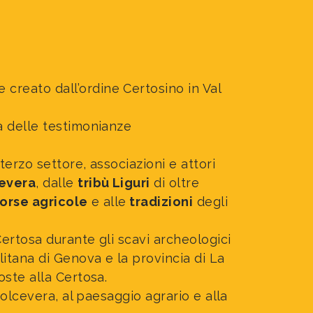
Accessibilità
Biglietti e agev
reato dall’ordine Certosino in Val
a delle testimonianze
erzo settore, associazioni e attori
cevera
, dalle
tribù Liguri
di oltre
sorse agricole
e alle
tradizioni
degli
ertosa durante gli scavi archeologici
itana di Genova e la provincia di La
ste alla Certosa.
 Polcevera, al paesaggio agrario e alla