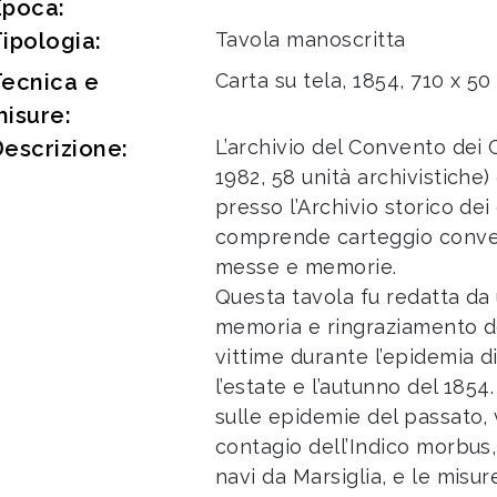
Epoca:
ipologia:
Tavola manoscritta
Tecnica e
Carta su tela, 1854, 710 x 5
isure:
escrizione:
L’archivio del Convento dei 
1982, 58 unità archivistiche)
presso l’Archivio storico dei
comprende carteggio conventu
messe e memorie.
Questa tavola fu redatta d
memoria e ringraziamento de
vittime durante l’epidemia di
l’estate e l’autunno del 185
sulle epidemie del passato, 
contagio dell’Indico morbus
navi da Marsiglia, e le misu