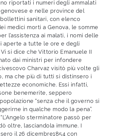
ono riportati i numeri degli ammalati
l genovese e nelle province del
bollettini sanitari, con elenco
dei medici morti a Genova, le somme
er l’assistenza ai malati, i nomi delle
i aperte a tutte le ore e degli
 Vi si dice che Vittorio Emanuele II
to dai ministri per infondere
rcivescovo Charvaz visitò più volte gli
, ma che più di tutti si distinsero i
rettezze economiche. Essi infatti,
persone benemerite, seppero
 popolazione “senza che il governo si
gerirne in qualche modo la pena”.
e “L’Angelo sterminatore passò per
dò oltre, lasciandola immune. I
esero il 26 dicembre1854 con