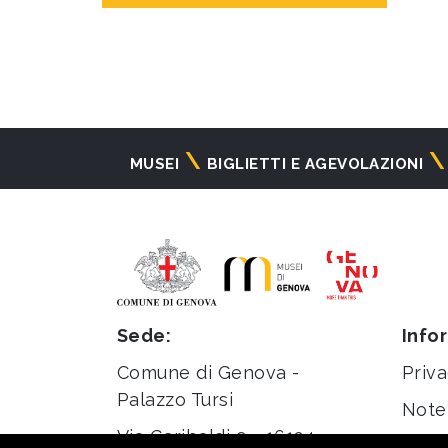
Navigazione
MUSEI
BIGLIETTI E AGEVOLAZIONI
principale
Sede:
Info
Comune di Genova -
Priva
Palazzo Tursi
Note 
Via Garibaldi 9 - 16124
Stati