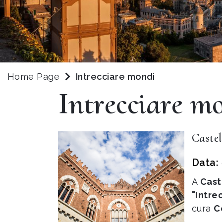
Home Page
Intrecciare mondi
Intrecciare m
Castel
Data:
A
Cast
"Intre
cura
C