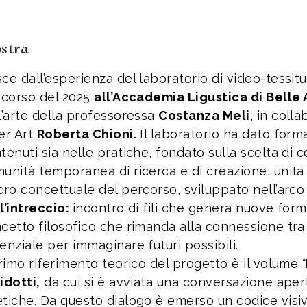
stra
ce dall’esperienza del laboratorio di video-tessi
 corso del 2025
all’Accademia Ligustica di Belle 
l’arte della professoressa
Costanza Meli
, in coll
er Art
Roberta Chioni.
Il laboratorio ha dato form
tenuti sia nelle pratiche, fondato sulla scelta di c
unità temporanea di ricerca e di creazione, unita
cro concettuale del percorso, sviluppato nell’arco
l’intreccio:
incontro di fili che genera nuove for
cetto filosofico che rimanda alla connessione tra 
enziale per immaginare futuri possibili.
primo riferimento teorico del progetto è il volume
"
idotti,
da cui si è avviata una conversazione apert
tiche. Da questo dialogo è emerso un codice visivo