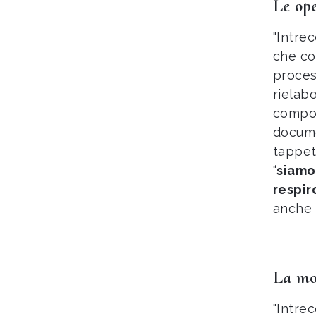
Le op
"Intre
che co
proces
rielab
compon
docume
tappet
“
siamo 
respir
anche 
La mo
"Intre