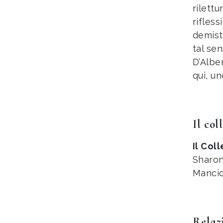
rilett
rifles
demist
tal sen
D’Alber
qui, u
Il col
Il Col
Sharon
Mancio
Relazi