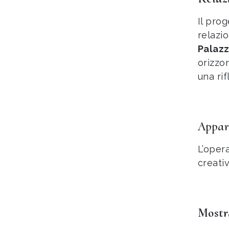
Il prog
relazi
Palaz
orizzo
una rif
Appar
L’oper
creati
Mostr