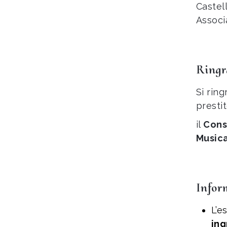
Castel
Associ
Ringr
Si rin
presti
il
Cons
Musica
Infor
L’e
ing