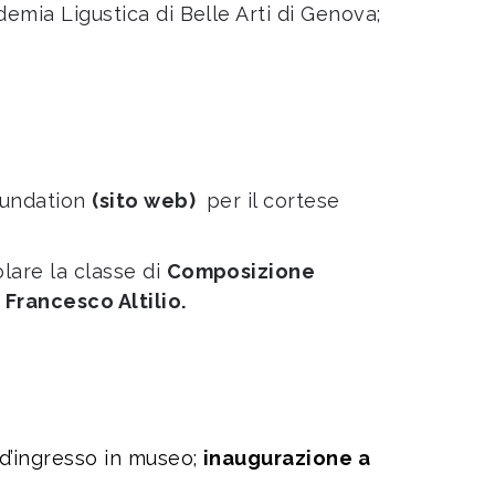
emia Ligustica di Belle Arti di Genova;
oundation
(sito web)
per il cortese
olare la classe di
Composizione
r
Francesco Altilio.
o d’ingresso in museo;
inaugurazione a