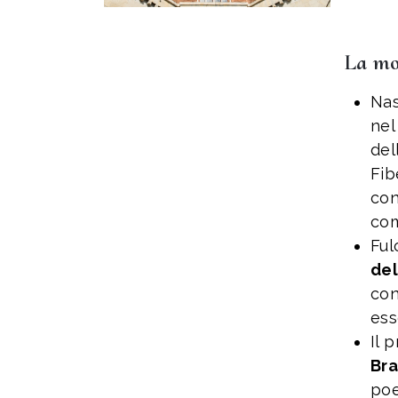
La mo
Nas
nel
del
Fib
con
com
Ful
del
con
ess
Il 
Bra
poe