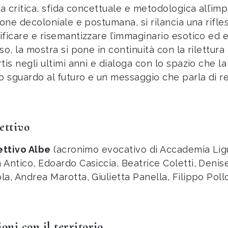
ura critica, sfida concettuale e metodologica all’im
sione decoloniale e postumana, si rilancia una rif
ificare e risemantizzare l’immaginario esotico ed er
so, la mostra si pone in continuità con la rilettura
tis negli ultimi anni e dialoga con lo spazio che la
no sguardo al futuro e un messaggio che parla di r
lettivo
lettivo Albe
(acronimo evocativo di Accademia Ligus
 Antico, Edoardo Casiccia, Beatrice Coletti, Denise
la, Andrea Marotta, Giulietta Panella, Filippo Pol
oni con il territorio