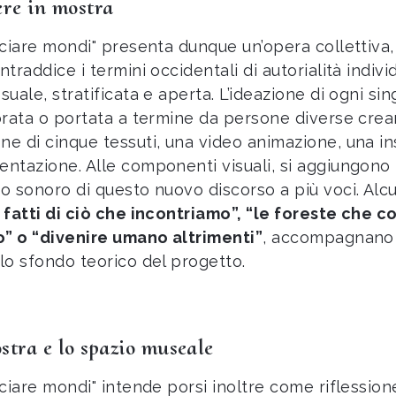
ere in mostra
cciare mondi" presenta dunque un’opera collettiva,
ntraddice i termini occidentali di autorialità indi
suale, stratificata e aperta. L’ideazione di ogni s
orata o portata a termine da persone diverse crean
e di cinque tessuti, una video animazione, una in
ntazione. Alle componenti visuali, si aggiungono 
o sonoro di questo nuovo discorso a più voci. Alcun
fatti di ciò che incontriamo”, “le foreste che c
o” o “divenire umano altrimenti”
, accompagnano l
lo sfondo teorico del progetto.
stra e lo spazio museale
cciare mondi" intende porsi inoltre come riflessione