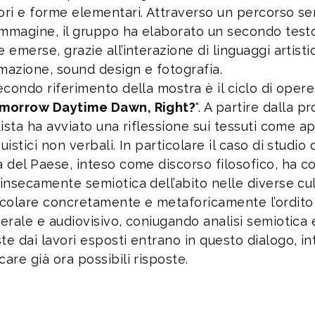
ori e forme elementari. Attraverso un percorso sem
’immagine, il gruppo ha elaborato un secondo testo
e emerse, grazie all’interazione di linguaggi artistic
mazione, sound design e fotografia.
secondo riferimento della mostra è il ciclo di oper
morrow Daytime Dawn, Right?
". A partire dalla 
rtista ha avviato una riflessione sui tessuti come a
guistici non verbali. In particolare il caso di studio
a del Paese, inteso come discorso filosofico, ha co
rinsecamente semiotica dell’abito nelle diverse cu
icolare concretamente e metaforicamente l’ordito
terale e audiovisivo, coniugando analisi semiotic
te dai lavori esposti entrano in questo dialogo, i
care già ora possibili risposte.