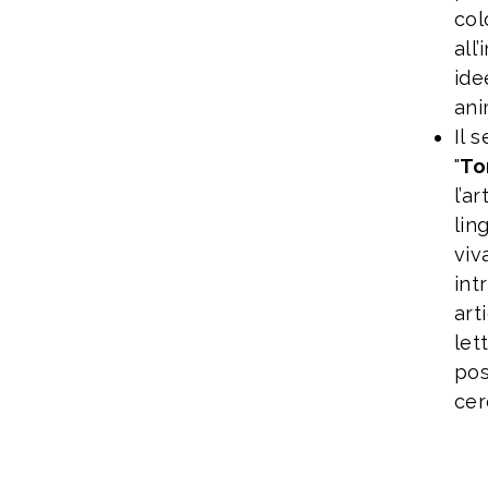
col
all
ide
ani
Il 
"
To
l’a
lin
viv
int
art
let
pos
cer