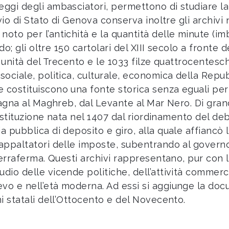
eggi degli ambasciatori, permettono di studiare la
ivio di Stato di Genova conserva inoltre gli archivi 
oto per l’antichità e la quantità delle minute (imbr
ndo; gli oltre 150 cartolari del XIII secolo a fronte 
 unità del Trecento e le 1033 filze quattrocentesche.
sociale, politica, culturale, economica della Repu
 costituiscono una fonte storica senza eguali per 
 Spagna al Maghreb, dal Levante al Mar Nero. Di gr
l’istituzione nata nel 1407 dal riordinamento del d
a pubblica di deposito e giro, alla quale affiancò 
appaltatori delle imposte, subentrando al governo 
 terraferma. Questi archivi rappresentano, pur con 
dio delle vicende politiche, dell’attività commerci
vo e nell’età moderna. Ad essi si aggiunge la doc
ni statali dell’Ottocento e del Novecento.