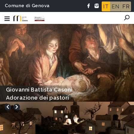
Comune di Genova
IT
EN
FR
Giovanni Battista Casoni,
Adorazione dei pastori