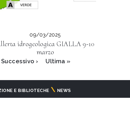
09/03/2025
llerta idrogeologica GIALLA 9-10
marzo
Pagina
Successivo ›
Ultima
Ultima »
successiva
pagina
ZIONE E BIBLIOTECHE
NEWS