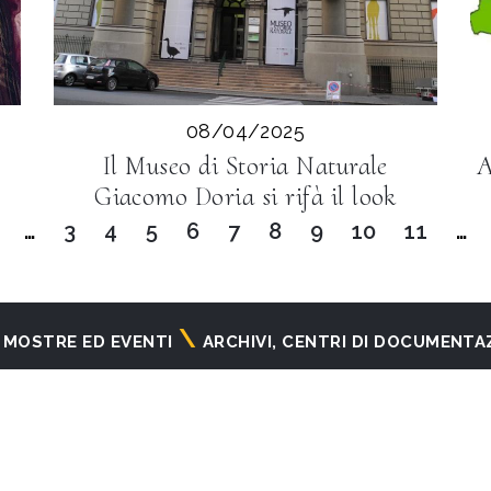
08/04/2025
Il Museo di Storia Naturale
A
Giacomo Doria si rifà il look
…
Page
3
Page
4
Page
5
Page
6
Pagina
7
Page
8
Page
9
Page
10
Page
11
…
attuale
MOSTRE ED EVENTI
ARCHIVI, CENTRI DI DOCUMENTA