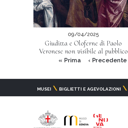
09/04/2025
Giuditta e Oloferne di Paolo
Veronese non visibile al pubblico
Paginazione
Prima
« Prima
Pagina
‹ Precedente
pagina
precedente
Navigazione
MUSEI
BIGLIETTI E AGEVOLAZIONI
principale