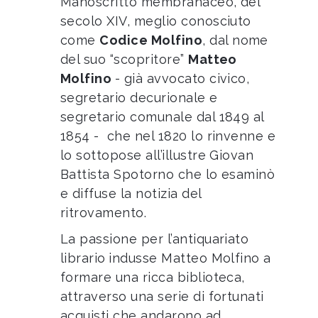
Manoscritto membranaceo, del
secolo XIV, meglio conosciuto
come
Codice Molfino
, dal nome
del suo “scopritore”
Matteo
Molfino
- già avvocato civico,
segretario decurionale e
segretario comunale dal 1849 al
1854 - che nel 1820 lo rinvenne e
lo sottopose all’illustre Giovan
Battista Spotorno che lo esaminò
e diffuse la notizia del
ritrovamento.
La passione per l’antiquariato
librario
indusse Matteo Molfino a
formare una ricca biblioteca,
attraverso una serie di fortunati
acquisti che andarono ad