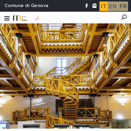
Comune di Genova
IT
EN
FR