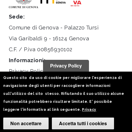
Sede:
Comune di Genova - Palazzo Tursi
Via Garibaldi 9 - 16124 Genova
C.F. / P.iva 00856930102
Informazioni:
Privacy Policy
Privacy Policy
Questo sito da uso di cookie per migliorare l'esperienza di
Note legali
navigazione degli utenti per raccogliere informazioni
Statistiche
sull'utilizzo del sito stesso. Rifiutando il suo utilizzo alcune
funzionalità potrebbero risultare limitate. E' possibile
Seguici su:
leggere l'informativa al link seguente.
Privacy
Non accettare
Accetta tutti i cookies
Camb