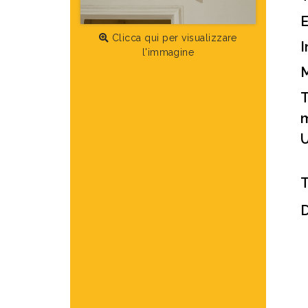
Clicca qui per visualizzare
I
l'immagine
M
m
U
T
D