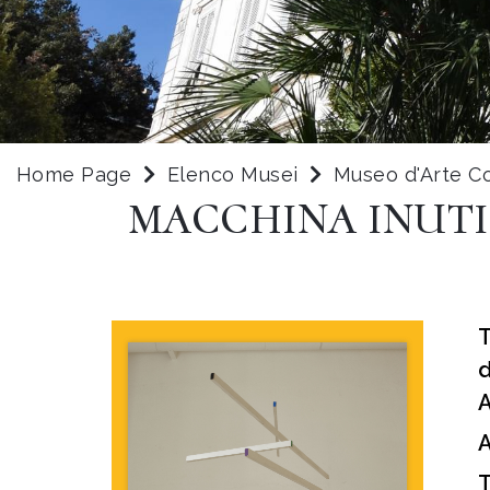
Home Page
Elenco Musei
Museo d'Arte C
MACCHINA INUTI
T
d
A
A
T