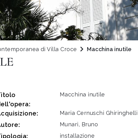
ontemporanea di Villa Croce
Macchina inutile
LE
itolo
Macchina inutile
ell'opera:
cquisizione:
Maria Cernuschi Ghiringhell
utore:
Munari, Bruno
ipologia:
installazione