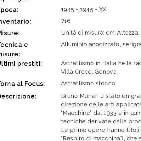
Epoca:
1945 - 1945 - XX
nventario:
716
isure:
Unità di misura: cm; Altezza:
Tecnica e
Alluminio anodizzato, serigr
isure:
ltimi prestiti:
Astrattismo in Italia nella r
Villa Croce, Genova
orna al Focus:
Astrattismo storico
escrizione:
Bruno Munari è stato un gr
direzione delle arti applicat
“Macchine” dal 1933 e in qui
tecniche derivate dalla produ
Le prime opere hanno titoli a
“Respiro di macchina”), che 