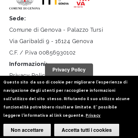
Sede:
Comune di Genova - Palazzo Tursi
Via Garibaldi 9 - 16124 Genova
C.F. / P.iva 00856930102
Informazioni:
Privacy Policy
Privacy Policy
Questo sito da uso di cookie per migliorare l'esperienza di
Note legali
navigazione degli utenti per raccogliere informazioni
Statistiche
sull'utilizzo del sito stesso. Rifiutando il suo utilizzo alcune
funzionalità potrebbero risultare limitate. E' possibile
Seguici su:
leggere l'informativa al link seguente.
Privacy
Non accettare
Accetta tutti i cookies
Camb