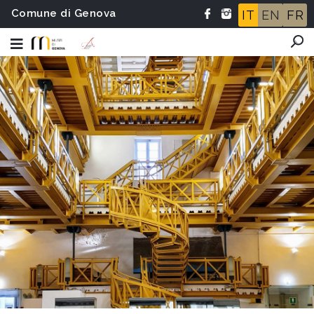
Comune di Genova
IT
EN
FR