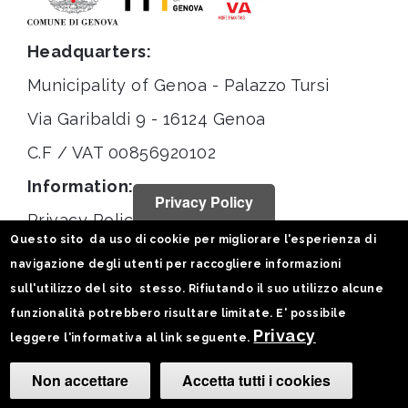
Headquarters:
Municipality of Genoa - Palazzo Tursi
Via Garibaldi 9 - 16124 Genoa
C.F / VAT 00856920102
Information:
Privacy Policy
Privacy Policy
Questo sito da uso di cookie per migliorare l'esperienza di
Legal notices
navigazione degli utenti per raccogliere informazioni
Statistiche
sull'utilizzo del sito stesso. Rifiutando il suo utilizzo alcune
funzionalità potrebbero risultare limitate. E' possibile
Follow us on:
Privacy
leggere l'informativa al link seguente.
Non accettare
Accetta tutti i cookies
Camb