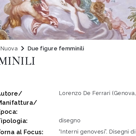
a Nuova
Due figure femminili
MINILI
Autore/
Lorenzo De Ferrari (Genova,
Manifattura/
Epoca:
ipologia:
disegno
orna al Focus:
“Interni genovesi”. Disegni 