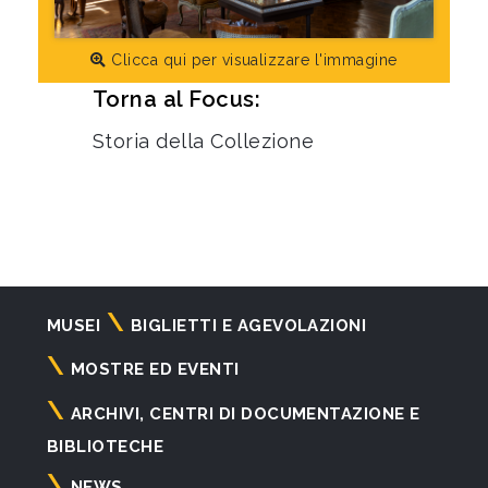
Clicca qui per visualizzare l'immagine
Torna al Focus:
Storia della Collezione
Navigazione
MUSEI
BIGLIETTI E AGEVOLAZIONI
principale
MOSTRE ED EVENTI
ARCHIVI, CENTRI DI DOCUMENTAZIONE E
BIBLIOTECHE
NEWS